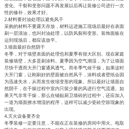
变化、干裂和变形问题不再发展以后再让装修公司进行一次
性的修补，效果才好。
2.材料要封油处理以避免风干
采购的材料不要露天存放，材料运进施工现场后最好在表面
刷一层清油，也叫封油处理，以防风裂和变形。装饰面板在
运到现场后，都应该放平。
3.墙面最好自然阴干
冬季，对于墙壁表面的处理也和夏季有很大区别。现在家庭
装修墙壁，大多是刷涂料。夏季因为空气潮湿，为了让墙面
尽快干透而大开门窗通风透气。而冬季气候干燥，如果这时
大开门窗，让刚刷好的壁面被自然风干，涂料或者壁纸会因
为迅速失水，从而发生收缩变形的现象。所以最好让墙面自
然阴干，在干燥过程中室内只留少量的风进行空气流通。如
果天气非常干燥，那么在铺贴厨卫墙砖的过程中，还应加入
一道为墙面撩水增湿的程序，这样可以减少瓷砖空鼓现象的
出现。
4.灭火设备要齐全
冬季装修一定要注意，不能在正在装修的房间中用火。电取