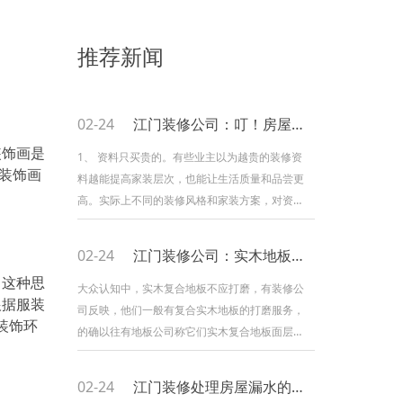
推荐新闻
02-24
江门装修公司：叮！房屋装修避坑四点
装饰画是
1、 资料只买贵的。有些业主以为越贵的装修资
装饰画
料越能提高家装层次，也能让生活质量和品尝更
高。实际上不同的装修风格和家装方案，对资料
的原料、品种有纷歧样的要求，只要坚持协调性
和统一性，且达到低碳标准即可，纷歧定非要买
02-24
江门装修公司：实木地板可否打磨
贵的。 2、 装修不加约束。适当的装修可以
，这种思
提高美观性，营建良好的气氛和环境，然而过度
大众认知中，实木复合地板不应打磨，有装修公
根据服装
的装修就拔苗助长。比如说墙面挂太多相框或字
司反映，他们一般有复合实木地板的打磨服务，
装饰环
画、电视柜或博古架上摆放太多的饰品及陈列品
的确以往有地板公司称它们实木复合地板面层的
等，都会显得家里很
实木有4mm厚，因此起码能够打磨一至两
次。 其实理论上复合木地板因为面层是实
02-24
江门装修处理房屋漏水的方法
木，所以能够打磨，那为何大家认为实木复合地