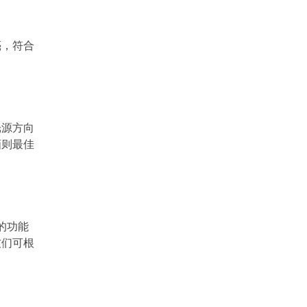
亮，符合
光源方向
画则最佳
的功能
友们可根