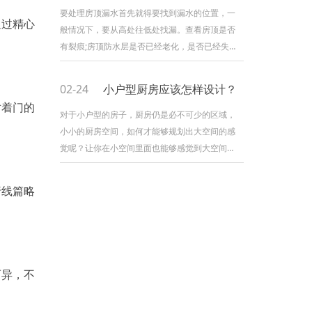
板不应打磨？又为什么不建议大家打磨呢？因为
要处理房顶漏水首先就得要找到漏水的位置，一
通过精心
如果需要打磨的话有很多考虑因素。 1. 考虑
般情况下，要从高处往低处找漏。查看房顶是否
打磨地板公司质素 实木复合地板只有面层的
有裂痕;房顶防水层是否已经老化，是否已经失去
实木成份适合打磨，所以需
防水效果;防水卷材是否进入气泡，此外，还要查
看房顶天沟是否已经堵塞。 如果是有裂纹就
02-24
小户型厨房应该怎样设计？
需要水泥沙凿开成V字形，之后用防水材料刷，刷
对着门的
完后需要再过一层水泥沙，注意面积要够大厚度
对于小户型的房子，厨房仍是必不可少的区域，
要够高。在水泥沙的边缘用界机界一条槽，这样
小小的厨房空间，如何才能够规划出大空间的感
会粘得牢固。 如果不能找到漏水点，建议重
觉呢？让你在小空间里面也能够感觉到大空间的
新做防水，做的时
感觉。有了好心境，然后也就能够装修出美感的
厨房了。那现在海帝王装修就带咱们一起来看看
行线篇略
小户型整体厨房装修。 小户型整体厨房装修
规划，装修公司独特的风格，带给人们不少的灵
感与规划关键，这种小户型的厨房，让你发挥自
己的家居装修规划水平，由于小户型的房子成为
了现在人们的挑选标准。
而异，不