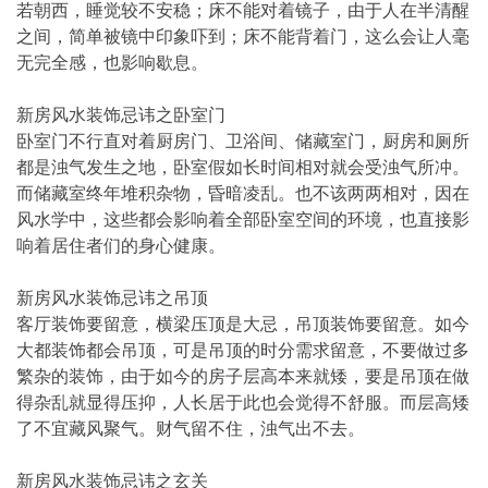
若朝西，睡觉较不安稳；床不能对着镜子，由于人在半清醒
之间，简单被镜中印象吓到；床不能背着门，这么会让人毫
无完全感，也影响歇息。
新房风水装饰忌讳之卧室门
卧室门不行直对着厨房门、卫浴间、储藏室门，厨房和厕所
都是浊气发生之地，卧室假如长时间相对就会受浊气所冲。
而储藏室终年堆积杂物，昏暗凌乱。也不该两两相对，因在
风水学中，这些都会影响着全部卧室空间的环境，也直接影
响着居住者们的身心健康。
新房风水装饰忌讳之吊顶
客厅装饰要留意，横梁压顶是大忌，吊顶装饰要留意。如今
大都装饰都会吊顶，可是吊顶的时分需求留意，不要做过多
繁杂的装饰，由于如今的房子层高本来就矮，要是吊顶在做
得杂乱就显得压抑，人长居于此也会觉得不舒服。而层高矮
了不宜藏风聚气。财气留不住，浊气出不去。
新房风水装饰忌讳之玄关