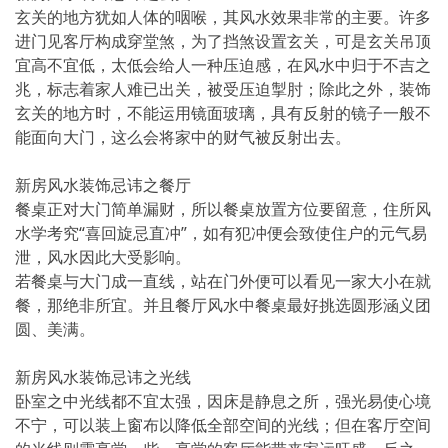
玄关的地方犹如人体的咽喉，其风水效果非常的主要。许多
进门见客厅构成穿堂煞，为了挡煞设置玄关，可是玄关吊顶
宜高不宜低，太低会给人一种压迫感，在风水中归于不吉之
兆，标志着家人难已出关，被受压迫掣肘；除此之外，装饰
玄关的地方时，不能运用镜面玻璃，具有反射的镜子一般不
能面向大门，这么会将家中的财气被反射出去。
新房风水装饰忌讳之餐厅
餐桌正对大门简单漏财，所以餐桌放置方位要留意，住所风
水学考究“喜回旋忌直冲”，如有犯冲便会致使住户的元气易
泄，风水因此大受影响。
若餐桌与大门成一直线，站在门外便可以看见一家大小在就
餐，那绝非所宜。并且餐厅风水中餐桌最好挑选圆形涵义团
圆、美满。
新房风水装饰忌讳之光线
卧室之中光线都不宜太强，因床是静息之所，强光易使心境
不宁，可以装上窗布以降低全部空间的光线；但在客厅空间